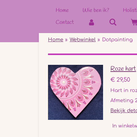
Ga
Home
Wie ben ik?
Holist
direct
Contact
naar
de
hoofdinhoud
Home
»
Webwinkel
»
Dotpainting
Roze hart
€ 29,50
Hart in ro
Afmeting 
Bekijk det
In winkel