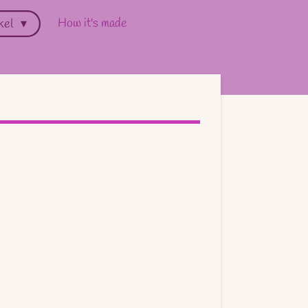
How it's made
kel