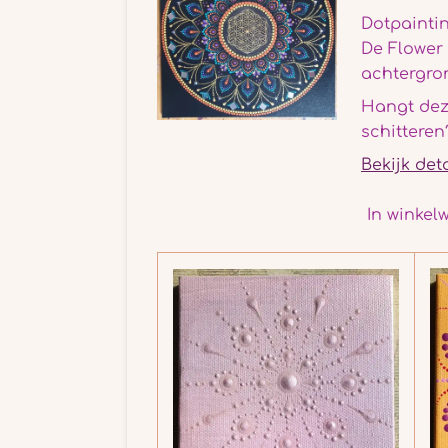
Dotpaintin
De Flower 
achtergron
Hangt dez
schittere
Bekijk det
In winkel