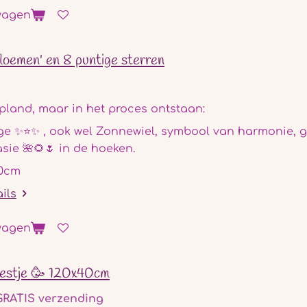
wagen
loemen' en 8 puntige sterren
pland, maar in het proces ontstaan:
ge ✨⭐✨ , ook wel Zonnewiel, symbool van harmonie, ge
asie 🌺🌻🌷 in de hoeken.
20cm
ails
wagen
estje 🥳 120x40cm
GRATIS verzending