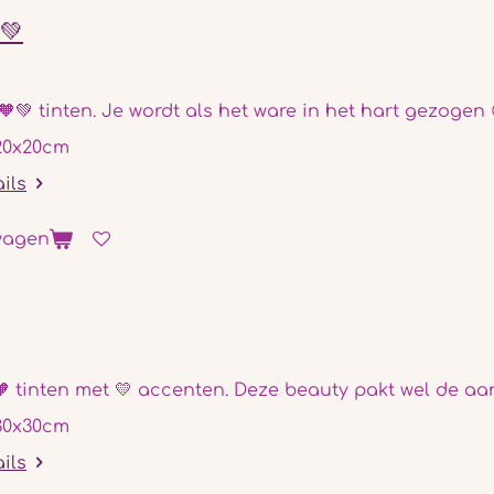
💚
🧡💚 tinten. Je wordt als het ware in het hart gezogen 
20x20cm
ails
wagen
🧡 tinten met 💛 accenten. Deze beauty pakt wel de aa
30x30cm
ails