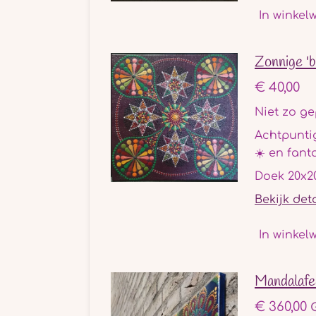
In winkel
Zonnige 'b
€ 40,00
Niet zo ge
Achtpunti
☀️ en fant
Doek 20x
Bekijk det
In winkel
Mandalafe
€ 360,00