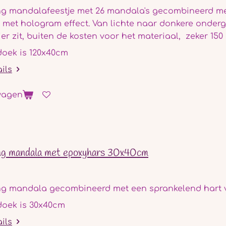
ng mandalafeestje met 26 mandala's gecombineerd me
met hologram effect. Van lichte naar donkere onderg
ier zit, buiten de kosten voor het materiaal, zeker 150 
doek is 120x40cm
ails
wagen
ng mandala met epoxyhars 30x40cm
ng mandala gecombineerd met een sprankelend hart 
doek is 30x40cm
ails