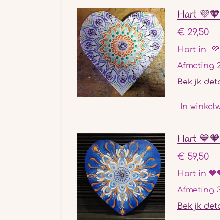
Hart 💜
€ 29,50
Hart in 💜
Afmeting 
Bekijk det
In winkel
Hart 💙🧡
€ 59,50
Hart in 💙
Afmeting 
Bekijk det