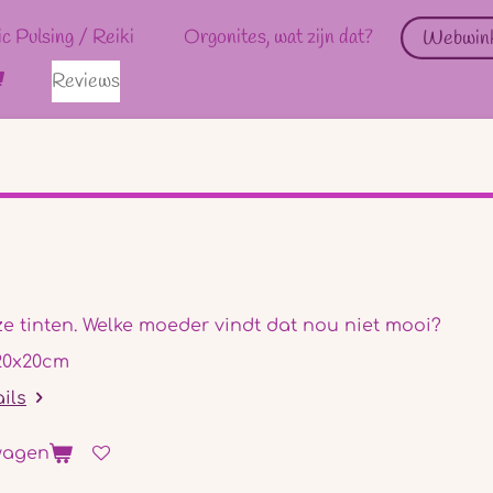
ic Pulsing / Reiki
Orgonites, wat zijn dat?
Webwin
Reviews
ze tinten. Welke moeder vindt dat nou niet mooi?
20x20cm
ails
wagen