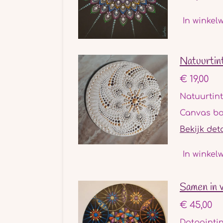
In winkel
Natuurtin
€ 19,00
Natuurtin
Canvas bo
Bekijk det
In winkel
Samen in v
€ 45,00
Dotpainti