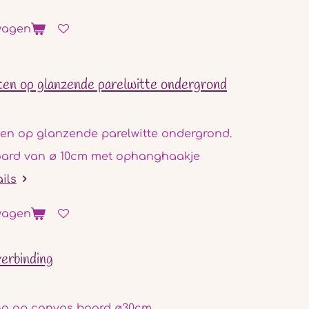
wagen
ten op glanzende parelwitte ondergrond
ten op glanzende parelwitte ondergrond.
ard van ø 10cm met ophanghaakje
ails
wagen
erbinding
ng op canvas board ø30cm