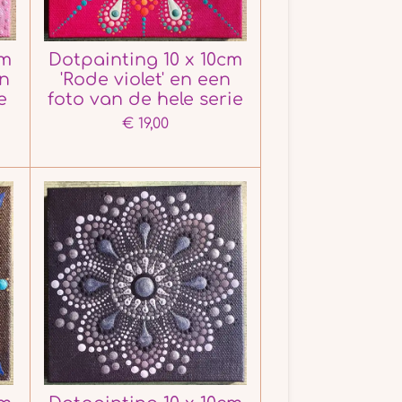
cm
Dotpainting 10 x 10cm
en
'Rode violet' en een
e
foto van de hele serie
€ 19,00