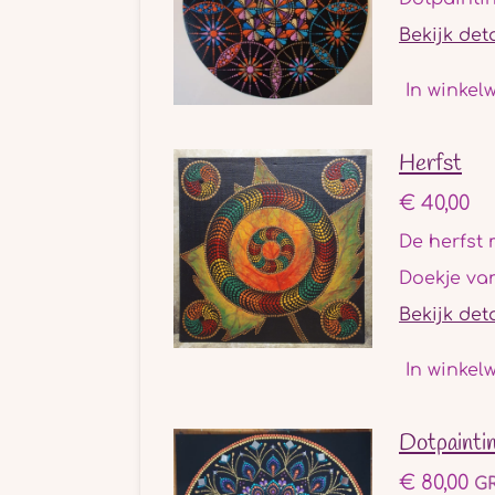
Bekijk det
In winkel
Herfst
€ 40,00
De herfst 
Doekje va
Bekijk det
In winkel
Dotpaintin
€ 80,00
GR