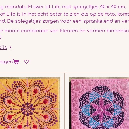
g mandala Flower of Life met spiegeltjes 40 x 40 cm.
of Life is in het echt beter te zien als op de foto, ko
d. De spiegeltjes zorgen voor een sprankelend en ver
e mooie combinatie van kleuren en vormen binnenkort
n?
ails
wagen