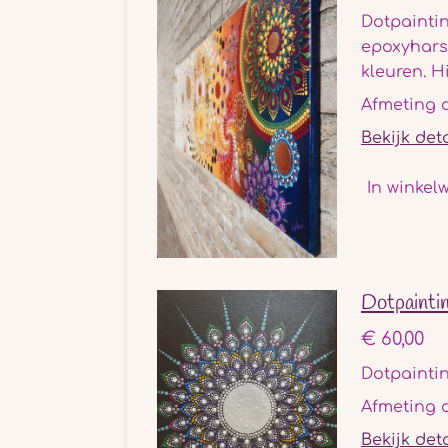
Dotpainti
epoxyhars 
kleuren. H
Afmeting 
Bekijk det
In winkel
Dotpainti
€ 60,00
Dotpainti
Afmeting 
Bekijk det