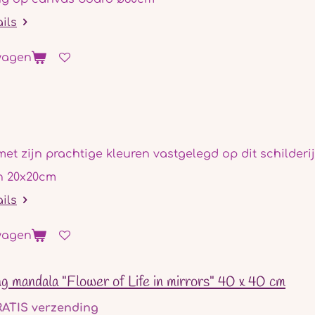
ails
wagen
met zijn prachtige kleuren vastgelegd op dit schilder
n 20x20cm
ails
wagen
g mandala "Flower of Life in mirrors" 40 x 40 cm
ATIS verzending