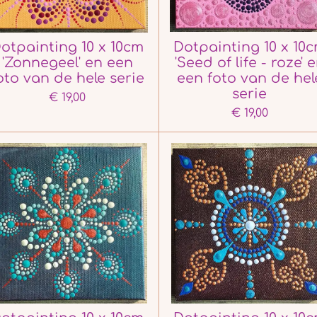
otpainting 10 x 10cm
Dotpainting 10 x 10
'Zonnegeel' en een
'Seed of life - roze' 
oto van de hele serie
een foto van de hel
serie
€ 19,00
€ 19,00