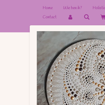
Ga
Home
Wie ben ik?
Holisti
direct
Contact
naar
de
hoofdinhoud