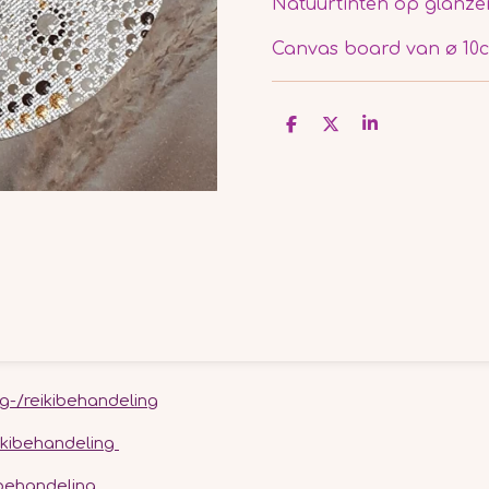
Natuurtinten op glanze
Canvas board van ø 10
D
D
S
e
e
h
l
e
a
e
l
r
n
e
g-/reikibehandeling
reikibehandeling
kibehandeling