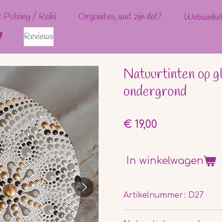
c Pulsing / Reiki
Orgonites, wat zijn dat?
Webwinke
Reviews
Natuurtinten op g
ondergrond
€ 19,00
In winkelwagen
Artikelnummer:
D27