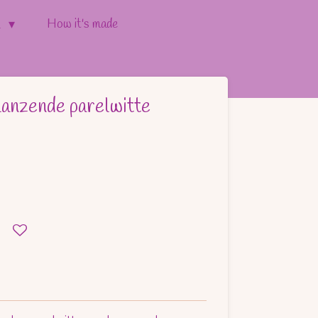
How it's made
l
lanzende parelwitte