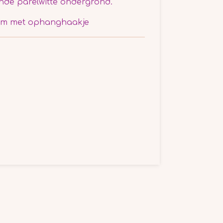
nde parelwitte ondergrond.
cm met ophanghaakje