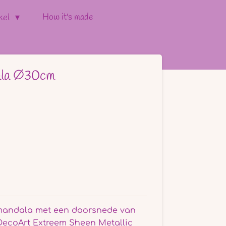
How it's made
kel
ala Ø30cm
 mandala met een doorsnede van
DecoArt Extreem Sheen Metallic