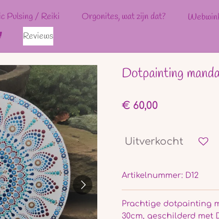
ic Pulsing / Reiki
Orgonites, wat zijn dat?
Webwin
Reviews
Dotpainting mand
€ 60,00
Uitverkocht
Artikelnummer:
D12
Prachtige dotpainting
30cm, geschilderd met 