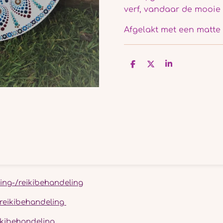
verf, vandaar de mooie 
Afgelakt met een matte 
D
D
S
e
e
h
l
e
a
e
l
r
n
e
ing-/reikibehandeling
-/reikibehandeling
eikibehandeling