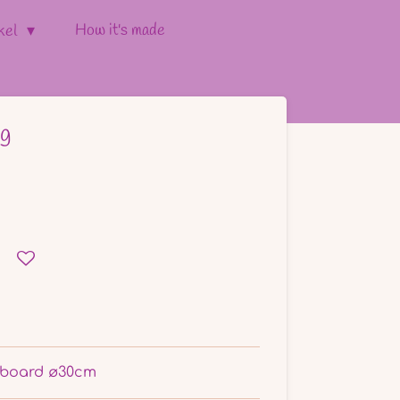
How it's made
kel
ng
 board ø30cm