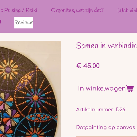
ic Pulsing / Reiki
Orgonites, wat zijn dat?
Webwin
Reviews
Samen in verbindi
€ 45,00
In winkelwagen
Artikelnummer:
D26
Dotpainting op canvas