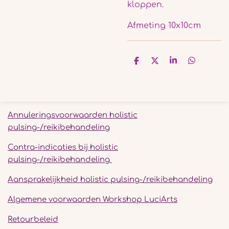
kloppen.
Afmeting 10x10cm
D
D
S
D
e
e
h
e
l
e
a
l
e
l
r
e
n
e
n
Annuleringsvoorwaarden holistic
pulsing-/reikibehandeling
Contra-indicaties bij holistic
pulsing-/reikibehandeling
Aansprakelijkheid holistic pulsing-/reikibehandeling
Algemene voorwaarden Workshop LuciArts
Retourbeleid