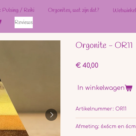
c Pulsing / Reiki
Orgonites, wat zijn dat?
Webwinke
Reviews
Orgonite - OR11
€ 40,00
In winkelwagen
Artikelnummer:
OR11
Afmeting: 6x6cm en 6c