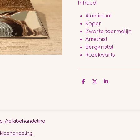
Inhoud:
Aluminium
Koper
Zwarte toermalijn
Amethist
Bergkristal
Rozekwarts
D
D
S
e
e
h
l
e
a
e
l
r
n
e
g-/reikibehandeling
reikibehandeling