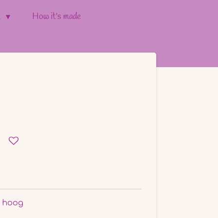
How it's made
l
m hoog