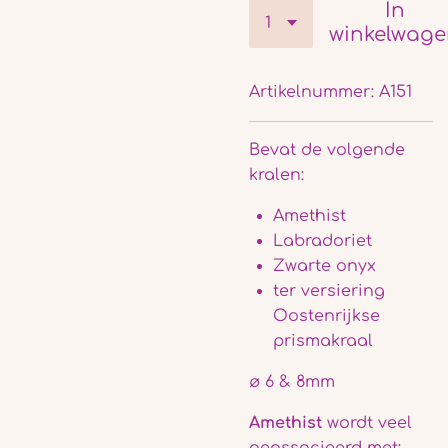
In
winkelwag
Artikelnummer:
A151
Bevat de volgende
kralen:
Amethist
Labradoriet
Zwarte onyx
ter versiering
Oostenrijkse
prismakraal
ø 6 & 8mm
Amethist
wordt veel