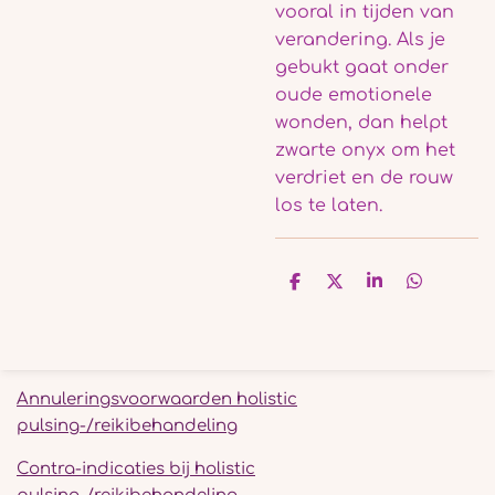
vooral in tijden van
verandering. Als je
gebukt gaat onder
oude emotionele
wonden, dan helpt
zwarte onyx om het
verdriet en de rouw
los te laten.
D
D
S
D
e
e
h
e
l
e
a
l
e
l
r
e
n
e
n
Annuleringsvoorwaarden holistic
pulsing-/reikibehandeling
Contra-indicaties bij holistic