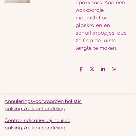
epoxyhars.
Aan een
waxkoordje
met millefiori
glaskralen en
schuifknoopjes, dus
zelf op de juiste
lengte te maken.
D
D
S
D
e
e
h
e
l
e
a
l
e
l
r
e
n
e
n
Annuleringsvoorwaarden holistic
pulsing-/reikibehandeling
Contra-indicaties bij holistic
pulsing-/reikibehandeling