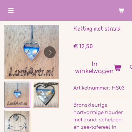
Ga
direct
naar
Ketting met strand
de
hoofdinhoud
€ 12,50
In
winkelwagen
Artikelnummer:
HS03
Bronskleurige
hartvormige houder
met zand, schelpen
en zee-tafereel in