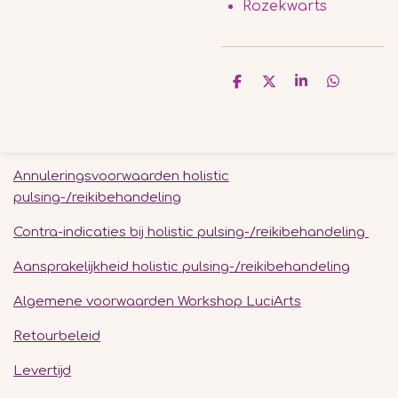
Rozekwarts
D
D
S
D
e
e
h
e
l
e
a
l
e
l
r
e
n
e
n
Annuleringsvoorwaarden holistic
pulsing-/reikibehandeling
Contra-indicaties bij holistic pulsing-/reikibehandeling
Aansprakelijkheid holistic pulsing-/reikibehandeling
Algemene voorwaarden Workshop LuciArts
Retourbeleid
Levertijd