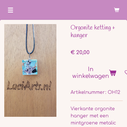
Ga
direct
naar
Orgonite ketting +
de
hanger
hoofdinhoud
€ 20,00
In
winkelwagen
Artikelnummer:
OH12
Vierkante orgonite
hanger met een
mintgroene metalic