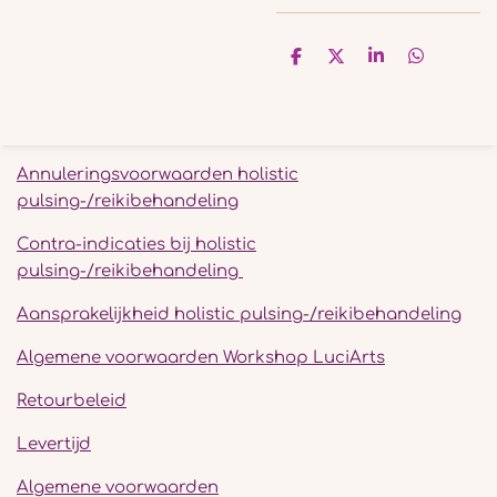
D
D
S
D
e
e
h
e
l
e
a
l
e
l
r
e
n
e
n
Annuleringsvoorwaarden holistic
pulsing-/reikibehandeling
Contra-indicaties bij holistic
pulsing-/reikibehandeling
Aansprakelijkheid holistic pulsing-/reikibehandeling
Algemene voorwaarden Workshop LuciArts
Retourbeleid
Levertijd
Algemene voorwaarden