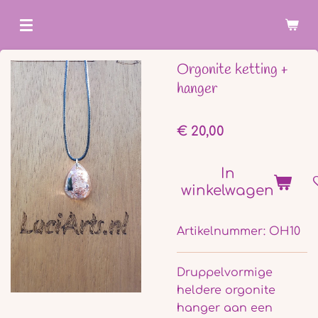
Ga
direct
naar
Orgonite ketting +
de
hanger
hoofdinhoud
€ 20,00
In
winkelwagen
Artikelnummer:
OH10
Druppelvormige
heldere orgonite
hanger aan een