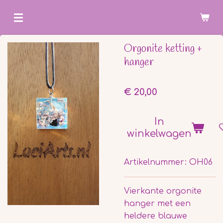
Ga
direct
naar
Orgonite ketting +
de
hanger
hoofdinhoud
€ 20,00
In
winkelwagen
Artikelnummer:
OH06
Vierkante orgonite
hanger met een
heldere blauwe