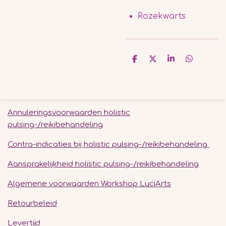
Rozekwarts
D
D
S
D
e
e
h
e
l
e
a
l
e
l
r
e
n
e
n
Annuleringsvoorwaarden holistic
pulsing-/reikibehandeling
Contra-indicaties bij holistic pulsing-/reikibehandeling
Aansprakelijkheid holistic pulsing-/reikibehandeling
Algemene voorwaarden Workshop LuciArts
Retourbeleid
Levertijd