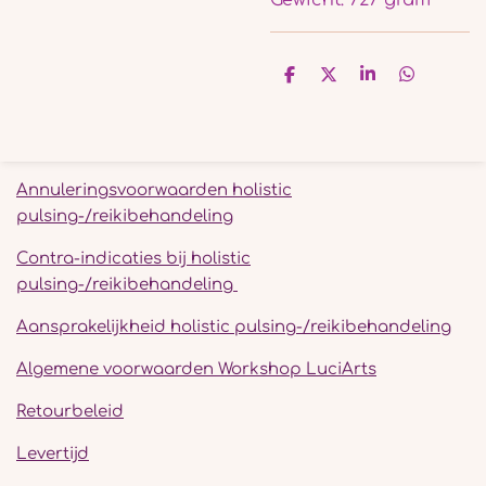
Gewicht: 727 gram
D
D
S
D
e
e
h
e
l
e
a
l
e
l
r
e
n
e
n
Annuleringsvoorwaarden holistic
pulsing-/reikibehandeling
Contra-indicaties bij holistic
pulsing-/reikibehandeling
Aansprakelijkheid holistic pulsing-/reikibehandeling
Algemene voorwaarden Workshop LuciArts
Retourbeleid
Levertijd