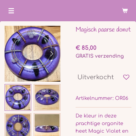
Ga
direct
naar
Magisch paarse donut
de
hoofdinhoud
€ 85,00
GRATIS verzending
Uitverkocht
Artikelnummer:
OR06
De kleur in deze
prachtige orgonite
heet Magic Violet en