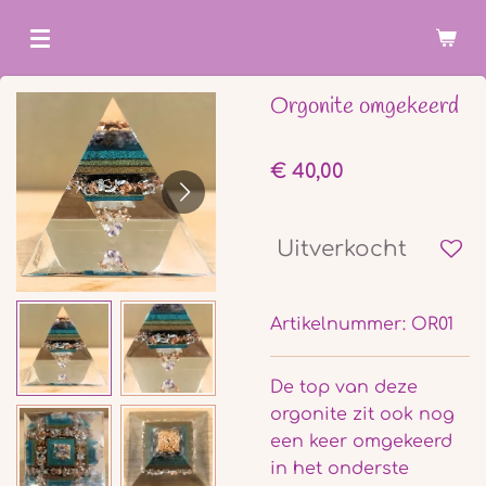
Ga
direct
naar
Orgonite omgekeerd
de
hoofdinhoud
€ 40,00
Uitverkocht
Artikelnummer:
OR01
De top van deze
orgonite zit ook nog
een keer omgekeerd
in het onderste