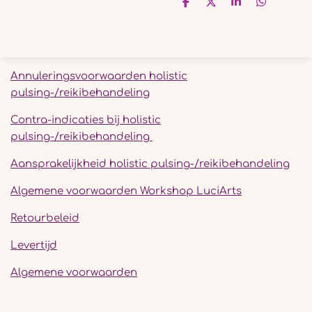
D
D
S
D
e
e
h
e
l
e
a
l
e
l
r
e
n
e
n
Annuleringsvoorwaarden holistic
pulsing-/reikibehandeling
Contra-indicaties bij holistic
pulsing-/reikibehandeling
Aansprakelijkheid holistic pulsing-/reikibehandeling
Algemene voorwaarden Workshop LuciArts
Retourbeleid
Levertijd
Algemene voorwaarden