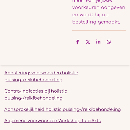
meer kan je jouw
voorkeuren aangeven
en wordt hij op
bestelling gemaakt.
D
D
S
D
e
e
h
e
l
e
a
l
e
l
r
e
n
e
n
Annuleringsvoorwaarden holistic
pulsing-/reikibehandeling
Contra-indicaties bij holistic
pulsing-/reikibehandeling
Aansprakelijkheid holistic pulsing-/reikibehandeling
Algemene voorwaarden Workshop LuciArts