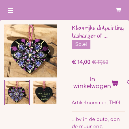
Ga
direct
naar
Kleurrijke dotpainting
de
tashanger of ...
hoofdinhoud
Sale!
€ 14,00
€ 17,50
In
winkelwagen
Artikelnummer:
TH01
... bv in de auto, aan
de muur enz.