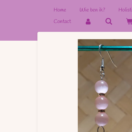
Ga
Home
Wie ben ik?
Holist
direct
Contact
naar
de
hoofdinhoud