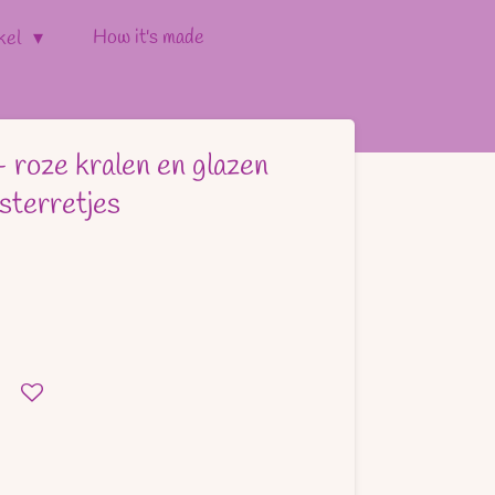
How it's made
kel
 - roze kralen en glazen
rsterretjes