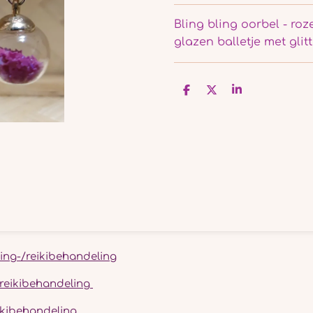
Bling bling oorbel - roz
glazen balletje met glitt
D
D
S
e
e
h
l
e
a
e
l
r
n
e
ing-/reikibehandeling
-/reikibehandeling
eikibehandeling