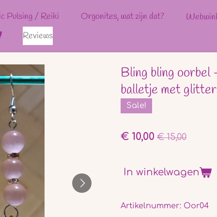
ic Pulsing / Reiki
Orgonites, wat zijn dat?
Webwin
Reviews
Bling bling oorbel
balletje met glitte
Sale!
€ 10,00
€ 15,00
In winkelwagen
Artikelnummer:
Oor04