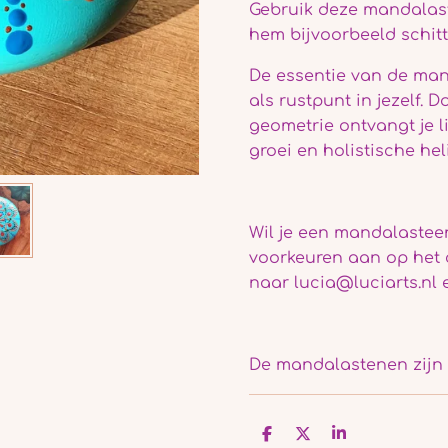
Gebruik deze mandalast
hem bijvoorbeeld schitte
De essentie van de man
als rustpunt in jezelf. 
geometrie ontvangt je li
groei en holistische hel
Wil je een mandalasteen 
voorkeuren aan op het 
naar lucia@luciarts.nl 
De mandalastenen zijn n
D
D
S