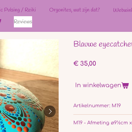
ic Pulsing / Reiki
Orgonites, wat zijn dat?
Webwin
Reviews
Blauwe eyecatche
€ 35,00
In winkelwagen
Artikelnummer:
M19
M19 - Afmeting ø9½cm 