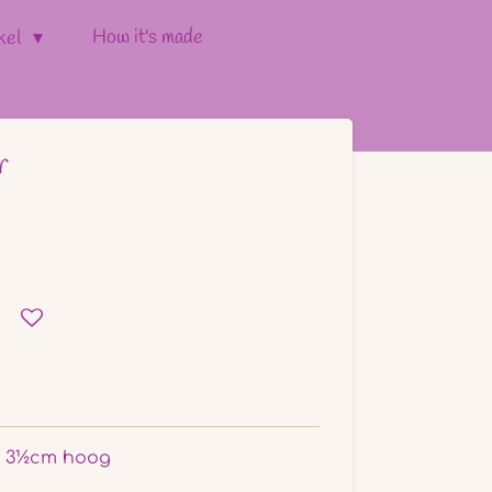
How it's made
kel
r
x 3½cm hoog