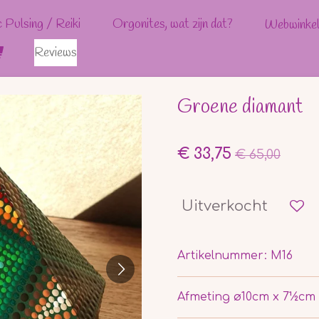
c Pulsing / Reiki
Orgonites, wat zijn dat?
Webwinke
Reviews
Groene diamant
€ 33,75
€ 65,00
Uitverkocht
Artikelnummer:
M16
Afmeting ø10cm x 7½cm