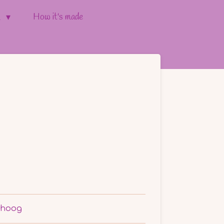
How it's made
l
 hoog