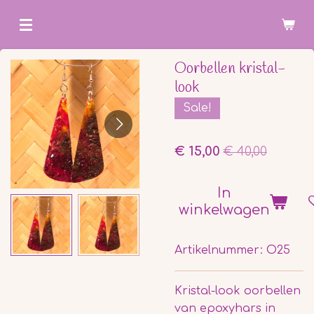
Ga
direct
naar
Oorbellen kristal-
de
look
hoofdinhoud
Sale!
€ 15,00
€ 40,00
In
winkelwagen
Artikelnummer:
O25
Kristal-look oorbellen
van epoxyhars in