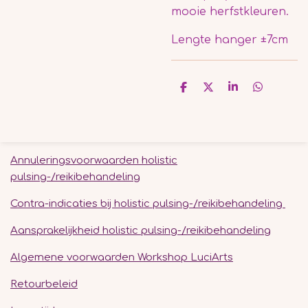
mooie herfstkleuren.
Lengte hanger ±7cm
D
D
S
D
e
e
h
e
l
e
a
l
e
l
r
e
n
e
n
Annuleringsvoorwaarden holistic
pulsing-/reikibehandeling
Contra-indicaties bij holistic pulsing-/reikibehandeling
Aansprakelijkheid holistic pulsing-/reikibehandeling
Algemene voorwaarden Workshop LuciArts
Retourbeleid