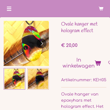
Ga
direct
naar
Ovale hanger met
de
hologram effect
hoofdinhoud
€ 20,00
In
winkelwagen
Artikelnummer:
KEH05
Ovale hanger van
epoxyhars met
hologram effect. Het