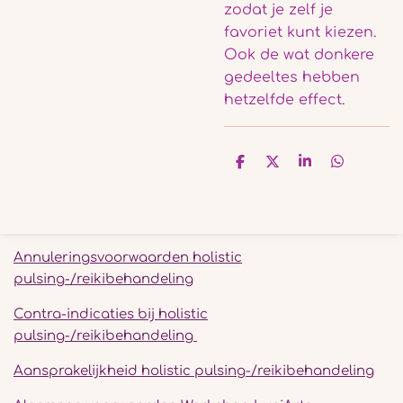
zodat je zelf je
favoriet kunt kiezen.
Ook de wat donkere
gedeeltes hebben
hetzelfde effect.
D
D
S
D
e
e
h
e
l
e
a
l
e
l
r
e
n
e
n
Annuleringsvoorwaarden holistic
pulsing-/reikibehandeling
Contra-indicaties bij holistic
pulsing-/reikibehandeling
Aansprakelijkheid holistic pulsing-/reikibehandeling