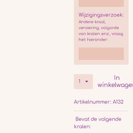
Wijzigingsverzoek:
Andere kraal,
versiering, volgorde
van kralen enz., vraag
het hieronder:
In
winkelwage
Artikelnummer:
A132
Bevat de volgende
kralen: