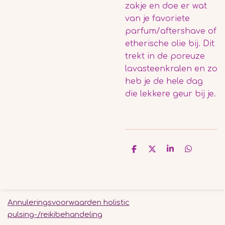
zakje en doe er wat
van je favoriete
parfum/aftershave of
etherische olie bij. Dit
trekt in de poreuze
lavasteenkralen en zo
heb je de hele dag
die lekkere geur bij je.
D
D
S
D
e
e
h
e
l
e
a
l
e
l
r
e
n
e
n
Annuleringsvoorwaarden holistic
pulsing-/reikibehandeling