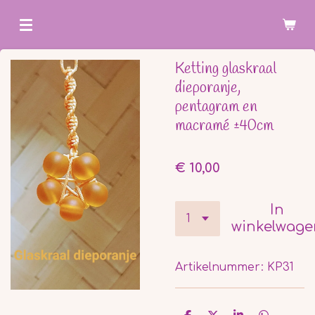
Ga
direct
naar
Ketting glaskraal
de
dieporanje,
hoofdinhoud
pentagram en
macramé ±40cm
€ 10,00
In
winkelwage
Artikelnummer:
KP31