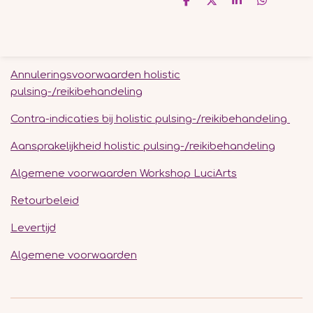
D
D
S
D
e
e
h
e
l
e
a
l
e
l
r
e
n
e
n
Annuleringsvoorwaarden holistic
pulsing-/reikibehandeling
Contra-indicaties bij holistic pulsing-/reikibehandeling
Aansprakelijkheid holistic pulsing-/reikibehandeling
Algemene voorwaarden Workshop LuciArts
Retourbeleid
Levertijd
Algemene voorwaarden