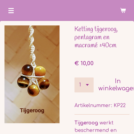
Ga
direct
naar
Ketting tijgeroog,
de
pentagram en
hoofdinhoud
macramé ±40cm
€ 10,00
In
winkelwage
Artikelnummer:
KP22
Tijgeroog
werkt
beschermend en