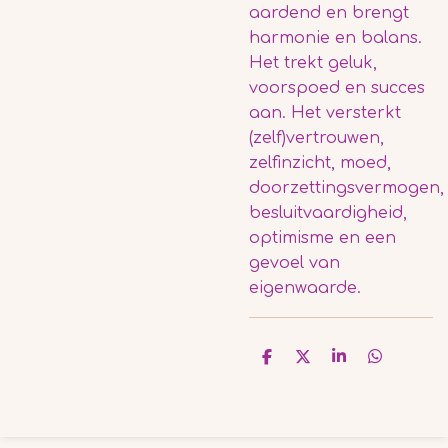
aardend en brengt
harmonie en balans.
Het trekt geluk,
voorspoed en succes
aan. Het versterkt
(zelf)vertrouwen,
zelfinzicht, moed,
doorzettingsvermogen,
besluitvaardigheid,
optimisme en een
gevoel van
eigenwaarde.
D
D
S
D
e
e
h
e
l
e
a
l
e
l
r
e
n
e
n