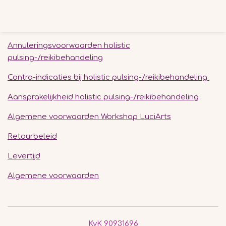
e
e
h
e
l
e
a
l
e
l
r
e
n
e
n
Annuleringsvoorwaarden holistic
pulsing-/reikibehandeling
Contra-indicaties bij holistic pulsing-/reikibehandeling
Aansprakelijkheid holistic pulsing-/reikibehandeling
Algemene voorwaarden Workshop LuciArts
Retourbeleid
Levertijd
Algemene voorwaarden
KvK 90931696