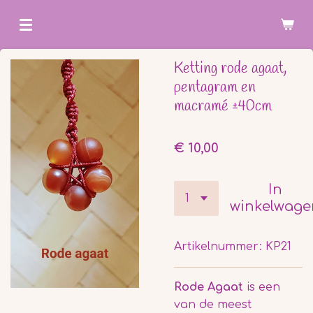
Ga
direct
naar
Ketting rode agaat,
de
pentagram en
hoofdinhoud
macramé ±40cm
€ 10,00
In
winkelwage
Artikelnummer:
KP21
Rode Agaat
is een
van de meest