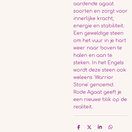
aardende agaat
soorten en zorgt voor
innerlijke kracht,
energie en stabiliteit.
Een geweldige steen
om het vuur in je hart
weer naar boven te
halen en aan te
steken. In het Engels
wordt deze steen ook
weleens 'Warrior
Stone' genoemd.
Rode Agaat geeft je
een nieuwe blik op de
realiteit.
D
D
S
D