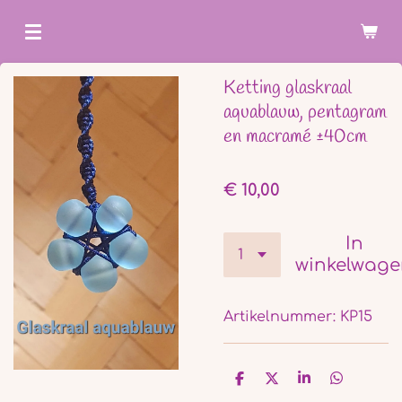
Ga
direct
naar
Ketting glaskraal
de
aquablauw, pentagram
hoofdinhoud
en macramé ±40cm
€ 10,00
In
winkelwag
Artikelnummer:
KP15
D
D
S
D
e
e
h
e