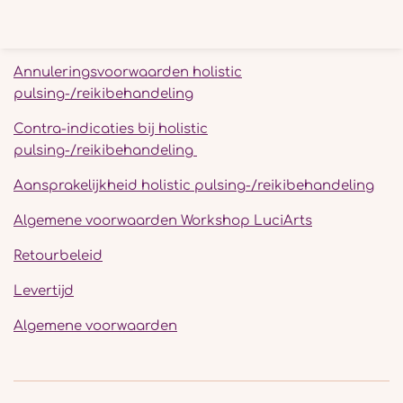
l
e
a
l
e
l
r
e
n
e
n
Annuleringsvoorwaarden holistic
pulsing-/reikibehandeling
Contra-indicaties bij holistic
pulsing-/reikibehandeling
Aansprakelijkheid holistic pulsing-/reikibehandeling
Algemene voorwaarden Workshop LuciArts
Retourbeleid
Levertijd
Algemene voorwaarden