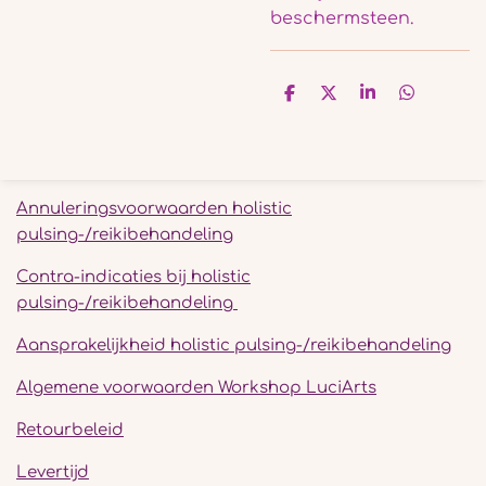
beschermsteen.
D
D
S
D
e
e
h
e
l
e
a
l
e
l
r
e
n
e
n
Annuleringsvoorwaarden holistic
pulsing-/reikibehandeling
Contra-indicaties bij holistic
pulsing-/reikibehandeling
Aansprakelijkheid holistic pulsing-/reikibehandeling
Algemene voorwaarden Workshop LuciArts
Retourbeleid
Levertijd