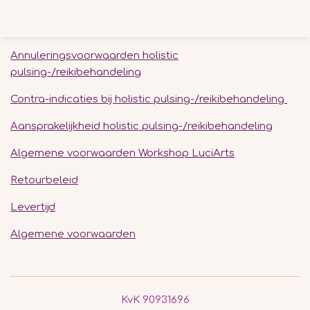
l
e
a
l
e
l
r
e
n
e
n
Annuleringsvoorwaarden holistic
pulsing-/reikibehandeling
Contra-indicaties bij holistic pulsing-/reikibehandeling
Aansprakelijkheid holistic pulsing-/reikibehandeling
Algemene voorwaarden Workshop LuciArts
Retourbeleid
Levertijd
Algemene voorwaarden
KvK 90931696