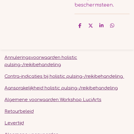
beschermsteen.
D
D
S
D
e
e
h
e
l
e
a
l
e
l
r
e
n
e
n
Annuleringsvoorwaarden holistic
pulsing-/reikibehandeling
Contra-indicaties bij holistic pulsing-/reikibehandeling
Aansprakelijkheid holistic pulsing-/reikibehandeling
Algemene voorwaarden Workshop LuciArts
Retourbeleid
Levertijd