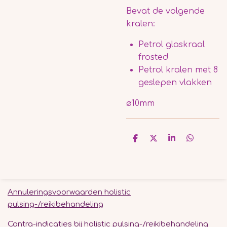
Bevat de volgende
kralen:
Petrol glaskraal
frosted
Petrol kralen met 8
geslepen vlakken
ø10mm
D
D
S
D
e
e
h
e
l
e
a
l
e
l
r
e
n
e
n
Annuleringsvoorwaarden holistic
pulsing-/reikibehandeling
Contra-indicaties bij holistic pulsing-/reikibehandeling