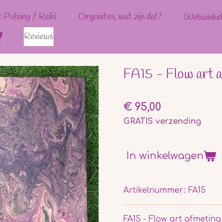
c Pulsing / Reiki
Orgonites, wat zijn dat?
Webwinke
Reviews
FA15 - Flow art 
€ 95,00
GRATIS verzending
In winkelwagen
Artikelnummer:
FA15
FA15 - Flow art afmetin