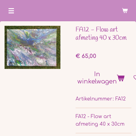
Ga
direct
naar
FA12 - Flow art
de
afmeting 40 x 30cm
hoofdinhoud
€ 65,00
In
winkelwagen
Artikelnummer:
FA12
FA12 - Flow art
afmeting 40 x 30cm