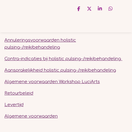
D
D
S
D
e
e
h
e
l
e
a
l
e
l
r
e
n
e
n
Annuleringsvoorwaarden holistic
pulsing-/reikibehandeling
Contra-indicaties bij holistic pulsing-/reikibehandeling
Aansprakelijkheid holistic pulsing-/reikibehandeling
Algemene voorwaarden Workshop LuciArts
Retourbeleid
Levertijd
Algemene voorwaarden