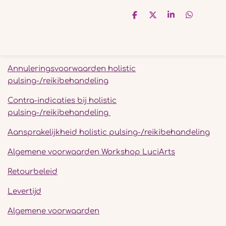
D
D
S
D
e
e
h
e
l
e
a
l
e
l
r
e
n
e
n
Annuleringsvoorwaarden holistic
pulsing-/reikibehandeling
Contra-indicaties bij holistic
pulsing-/reikibehandeling
Aansprakelijkheid holistic pulsing-/reikibehandeling
Algemene voorwaarden Workshop LuciArts
Retourbeleid
Levertijd
Algemene voorwaarden