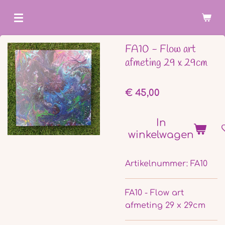
Ga
direct
naar
FA10 - Flow art
de
afmeting 29 x 29cm
hoofdinhoud
€ 45,00
In
winkelwagen
Artikelnummer:
FA10
FA10 - Flow art
afmeting 29 x 29cm