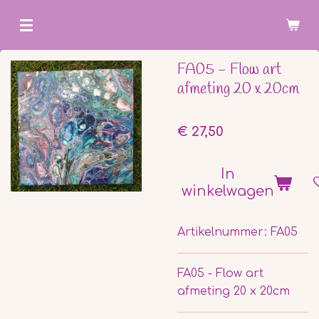
Ga
direct
naar
FA05 - Flow art
de
afmeting 20 x 20cm
hoofdinhoud
€ 27,50
In
winkelwagen
Artikelnummer:
FA05
FA05 - Flow art
afmeting 20 x 20cm