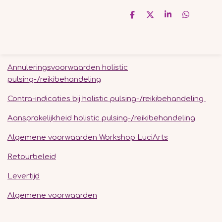
D
D
S
D
e
e
h
e
l
e
a
l
e
l
r
e
n
e
n
Annuleringsvoorwaarden holistic
pulsing-/reikibehandeling
Contra-indicaties bij holistic pulsing-/reikibehandeling
Aansprakelijkheid holistic pulsing-/reikibehandeling
Algemene voorwaarden Workshop LuciArts
Retourbeleid
Levertijd
Algemene voorwaarden