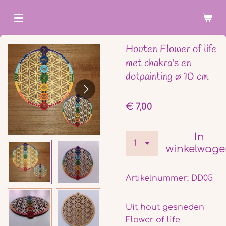
Ga
direct
naar
Houten Flower of life
de
met chakra's en
hoofdinhoud
dotpainting ø 10 cm
€ 7,00
In
winkelwag
Artikelnummer:
DD05
Uit hout gesneden
Flower of life