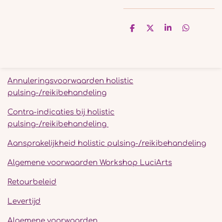
D
D
S
D
e
e
h
e
l
e
a
l
e
l
r
e
n
e
n
Annuleringsvoorwaarden holistic
pulsing-/reikibehandeling
Contra-indicaties bij holistic
pulsing-/reikibehandeling
Aansprakelijkheid holistic pulsing-/reikibehandeling
Algemene voorwaarden Workshop LuciArts
Retourbeleid
Levertijd
Algemene voorwaarden