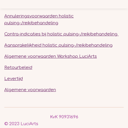
e
l
r
e
n
e
n
Annuleringsvoorwaarden holistic
pulsing-/reikibehandeling
Contra-indicaties bij holistic pulsing-/reikibehandeling
Aansprakelijkheid holistic pulsing-/reikibehandeling
Algemene voorwaarden Workshop LuciArts
Retourbeleid
Levertijd
Algemene voorwaarden
KvK 90931696
© 2023 LuciArts