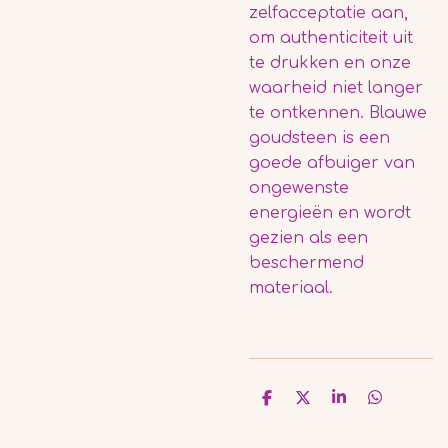
zelfacceptatie aan,
om authenticiteit uit
te drukken en onze
waarheid niet langer
te ontkennen. Blauwe
goudsteen is een
goede afbuiger van
ongewenste
energieën en wordt
gezien als een
beschermend
materiaal.
D
D
S
D
e
e
h
e
l
e
a
l