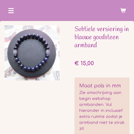
Ga
direct
naar
Subtiele versiering in
de
blauwe goudsteen
hoofdinhoud
armband
€ 15,00
Maat pols in mm
Zie omschrijving aan
begin webshop
armbanden. Vul
hieronder in inclusief
extra ruimte zodat je
armband niet te strak
zit: