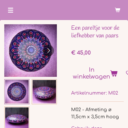
Ga
direct
naar
Een pareltje voor de
de
liefhebber van paars
hoofdinhoud
€ 45,00
In
winkelwagen
Artikelnummer:
M02
M02 - Afmeting ø
11,5cm x 3,5cm hoog