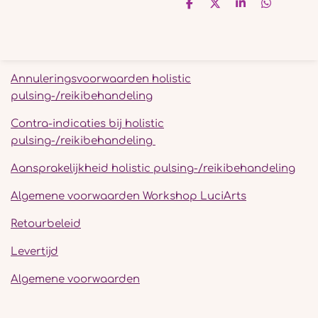
D
D
S
D
e
e
h
e
l
e
a
l
e
l
r
e
n
e
n
Annuleringsvoorwaarden holistic
pulsing-/reikibehandeling
Contra-indicaties bij holistic
pulsing-/reikibehandeling
Aansprakelijkheid holistic pulsing-/reikibehandeling
Algemene voorwaarden Workshop LuciArts
Retourbeleid
Levertijd
Algemene voorwaarden