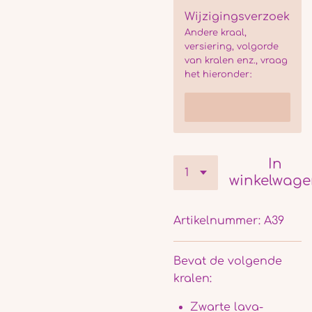
Wijzigingsverzoek
Andere kraal,
versiering, volgorde
van kralen enz., vraag
het hieronder:
In
winkelwag
Artikelnummer:
A39
Bevat de volgende
kralen:
Zwarte lava-