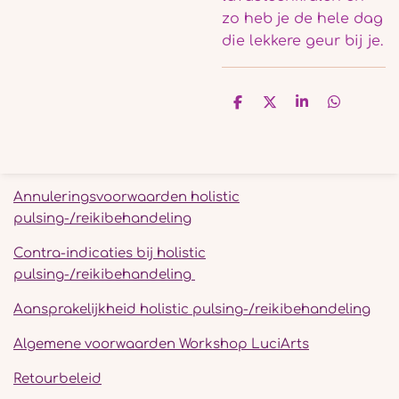
zo heb je de hele dag
die lekkere geur bij je.
D
D
S
D
e
e
h
e
l
e
a
l
e
l
r
e
n
e
n
Annuleringsvoorwaarden holistic
pulsing-/reikibehandeling
Contra-indicaties bij holistic
pulsing-/reikibehandeling
Aansprakelijkheid holistic pulsing-/reikibehandeling
Algemene voorwaarden Workshop LuciArts
Retourbeleid