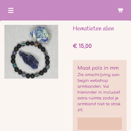
Ga
direct
naar
Hematieten alien
de
hoofdinhoud
€ 15,00
Maat pols in mm
Zie omschrijving aan
begin webshop
armbanden. Vul
hieronder in inclusief
extra ruimte zodat je
armband niet te strak
zit: