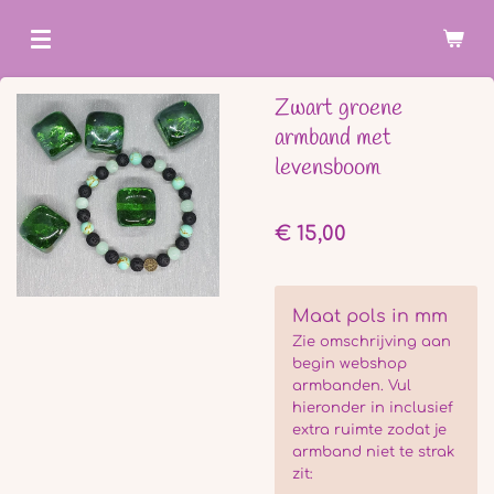
Ga
direct
naar
Zwart groene
de
armband met
hoofdinhoud
levensboom
€ 15,00
Maat pols in mm
Zie omschrijving aan
begin webshop
armbanden. Vul
hieronder in inclusief
extra ruimte zodat je
armband niet te strak
zit: