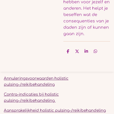
hebben voor jezelf en
anderen. Het helpt je
beseffen wat de
consequenties van je
daden zijn of kunnen
gaan zijn.
D
D
S
D
e
e
h
e
l
e
a
l
e
l
r
e
n
e
n
Annuleringsvoorwaarden holistic
pulsing-/reikibehandeling
Contra-indicaties bij holistic
pulsing-/reikibehandeling
Aansprakelijkheid holistic pulsing-/reikibehandeling