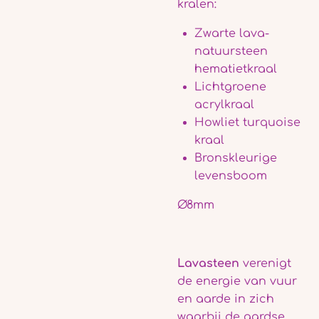
kralen:
Zwarte lava-
natuursteen
hematietkraal
Lichtgroene
acrylkraal
Howliet turquoise
kraal
Bronskleurige
levensboom
Ø8mm
Lavasteen
verenigt
de energie van vuur
en aarde in zich
waarbij de aardse