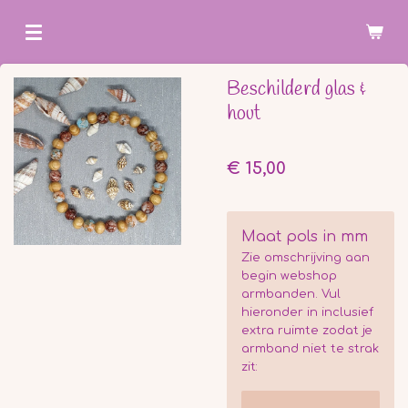
Ga
direct
naar
Beschilderd glas &
de
hout
hoofdinhoud
€ 15,00
Maat pols in mm
Zie omschrijving aan
begin webshop
armbanden. Vul
hieronder in inclusief
extra ruimte zodat je
armband niet te strak
zit: