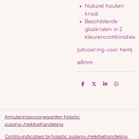
Naturel houten
kraal
Beschilderde
glaskralen in 2
kleurencombinaties
(uitvoering voor hem)
ø8mm
D
D
S
D
e
e
h
e
l
e
a
l
e
l
r
e
n
e
n
Annuleringsvoorwaarden holistic
pulsing-/reikibehandeling
Contra-indicaties bij holistic pulsing-/reikibehandeling