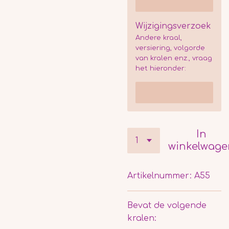
Wijzigingsverzoek
Andere kraal,
versiering, volgorde
van kralen enz., vraag
het hieronder:
In
winkelwage
Artikelnummer:
A55
Bevat de volgende
kralen: