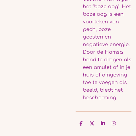
het “boze oog”. Het
boze oog is een
voorteken van
pech, boze
geesten en
negatieve energie.
Door de Hamsa
hand te dragen als
een amulet of in je
huis of omgeving
toe te voegen als
beeld, biedt het
bescherming.
D
D
S
D
e
e
h
e
l
e
a
l