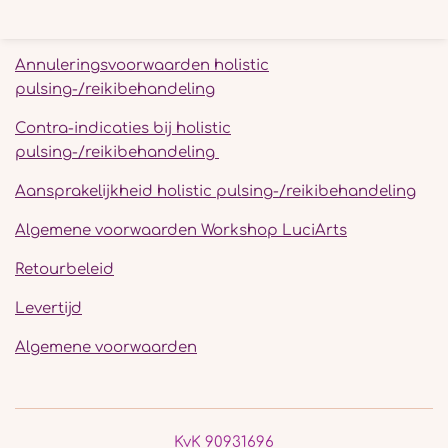
e
l
r
e
n
e
n
Annuleringsvoorwaarden holistic
pulsing-/reikibehandeling
Contra-indicaties bij holistic
pulsing-/reikibehandeling
Aansprakelijkheid holistic pulsing-/reikibehandeling
Algemene voorwaarden Workshop LuciArts
Retourbeleid
Levertijd
Algemene voorwaarden
KvK 90931696