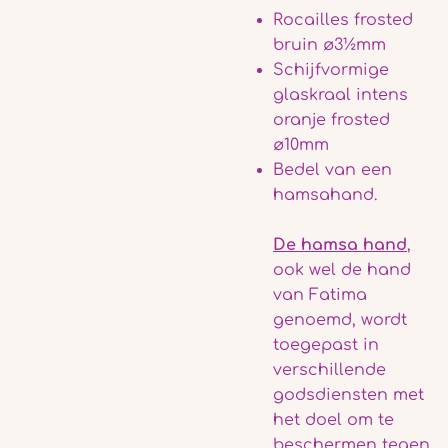
Rocailles frosted
bruin ø3½mm
Schijfvormige
glaskraal intens
oranje frosted
ø10mm
Bedel van een
hamsahand.
De hamsa hand
,
ook wel de hand
van Fatima
genoemd, wordt
toegepast in
verschillende
godsdiensten met
het doel om te
beschermen tegen