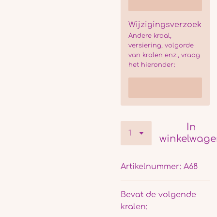
Wijzigingsverzoek
Andere kraal,
versiering, volgorde
van kralen enz., vraag
het hieronder:
In
winkelwag
Artikelnummer:
A68
Bevat de volgende
kralen: