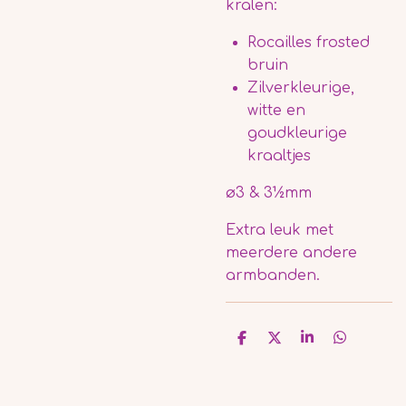
kralen:
Rocailles frosted
bruin
Zilverkleurige,
witte en
goudkleurige
kraaltjes
ø3 & 3½mm
Extra leuk met
meerdere andere
armbanden.
D
D
S
D
e
e
h
e
l
e
a
l
e
l
r
e
n
e
n