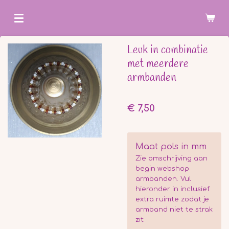
Ga
direct
naar
Leuk in combinatie
de
met meerdere
hoofdinhoud
armbanden
€ 7,50
Maat pols in mm
Zie omschrijving aan
begin webshop
armbanden. Vul
hieronder in inclusief
extra ruimte zodat je
armband niet te strak
zit: