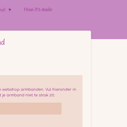
How it's made
kel
nd
n webshop armbanden. Vul hieronder in
 je armband niet te strak zit: