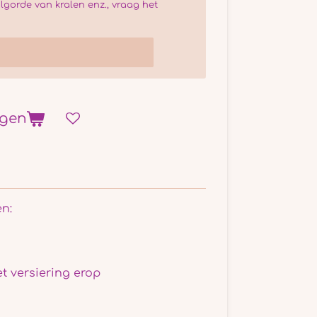
olgorde van kralen enz., vraag het
agen
n:
t versiering erop