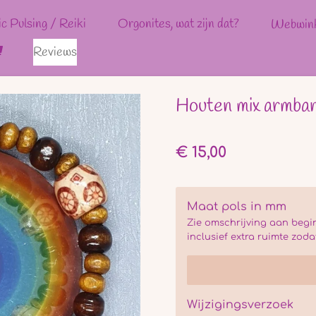
ic Pulsing / Reiki
Orgonites, wat zijn dat?
Webwin
Reviews
Houten mix armba
€ 15,00
Maat pols in mm
Zie omschrijving aan begi
inclusief extra ruimte zodat
Wijzigingsverzoek