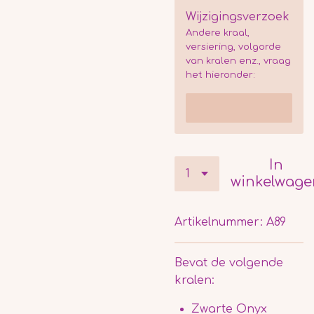
Wijzigingsverzoek
Andere kraal,
versiering, volgorde
van kralen enz., vraag
het hieronder:
In
winkelwage
Artikelnummer:
A89
Bevat de volgende
kralen:
Zwarte Onyx