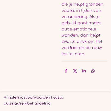
die je helpt gronden,
vooral in tijden van
verandering. Als je
gebukt gaat onder
oude emotionele
wonden, dan helpt
zwarte onyx om het
verdriet en de rouw
los te laten.
D
D
S
D
e
e
h
e
l
e
a
l
e
l
r
e
n
e
n
Annuleringsvoorwaarden holistic
pulsing-/reikibehandeling