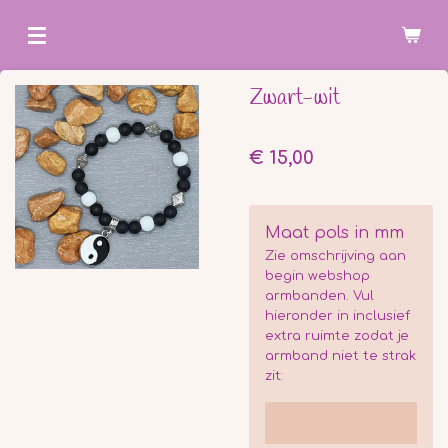
Ga
direct
naar
Zwart-wit
de
hoofdinhoud
€ 15,00
Maat pols in mm
Zie omschrijving aan
begin webshop
armbanden. Vul
hieronder in inclusief
extra ruimte zodat je
armband niet te strak
zit: