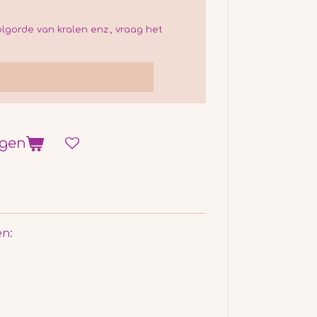
olgorde van kralen enz., vraag het
agen
en: