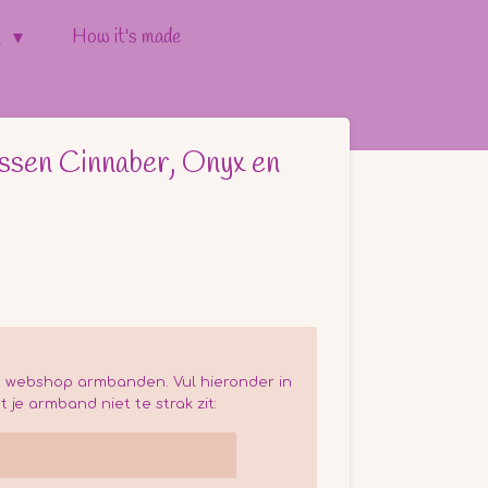
How it's made
l
ssen Cinnaber, Onyx en
n webshop armbanden. Vul hieronder in
t je armband niet te strak zit: