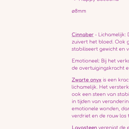
ø8mm
Cinnaber
-
Lichamelijk:
zuivert het bloed
. Ook g
stabiliseert gewicht en
Emotioneel: Bij het ver
de overtuigingskracht en
Zwarte onyx
is een krac
lichamelijk.
Het versterk
ook een steen van stabil
in tijden van veranderi
emotionele wonden, dan
verdriet en de rouw los t
Lavasteen
verenigt de 