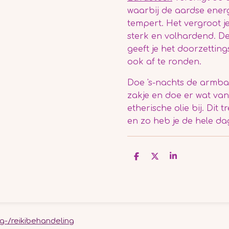
waarbij de aardse energ
tempert.
Het vergroot j
sterk en volhardend
. D
geeft je het doorzettin
ook af te ronden.
Doe 's-nachts de armba
zakje en doe er wat van
etherische olie bij. Dit
en zo heb je de hele dag
D
D
S
e
e
h
l
e
a
e
l
r
n
e
g-/reikibehandeling