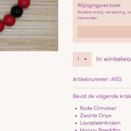
Wijzigingsverzoek
Andere kraal, versiering, v
hieronder:
In winkelw
Artikelnummer:
A103
Bevat de volgende kral
Rode Cinnaber
Zwarte Onyx
Lavasteenkralen
Happy Boeddha