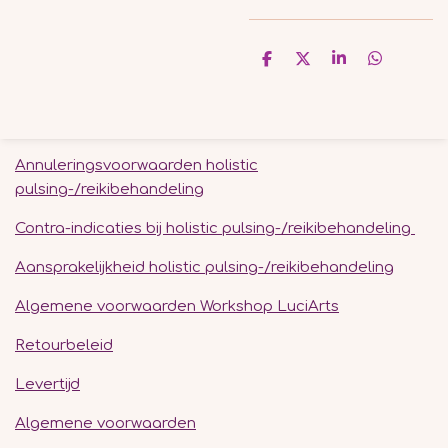
D
D
S
D
e
e
h
e
l
e
a
l
e
l
r
e
n
e
n
Annuleringsvoorwaarden holistic
pulsing-/reikibehandeling
Contra-indicaties bij holistic pulsing-/reikibehandeling
Aansprakelijkheid holistic pulsing-/reikibehandeling
Algemene voorwaarden Workshop LuciArts
Retourbeleid
Levertijd
Algemene voorwaarden