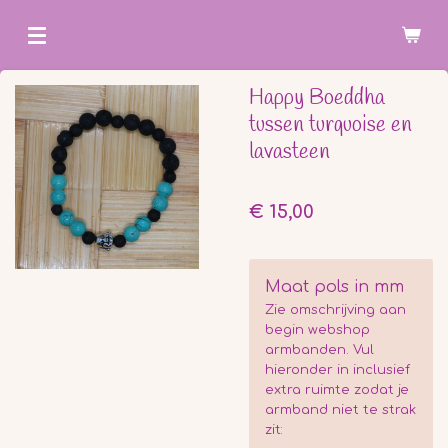
Ga
direct
naar
Happy Boeddha
de
tussen turquoise en
hoofdinhoud
lavasteen
€ 15,00
Maat pols in mm
Zie omschrijving aan
begin webshop
armbanden. Vul
hieronder in inclusief
extra ruimte zodat je
armband niet te strak
zit: